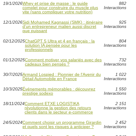
19/1/2026
Whey et prise de masse : le guide
882
complet pour construire du muscle plus
Interactions
vite (sans compliquer votre nutrition)
12/1/2026
Sidi Mohamed Kagnassi (SMK) : itinéraire
925
d’un entrepreneur malien aussi discret
Interactions
que puissant
02/12/2025
ChatGPT 5 Ultra et 4 en français : la
804
solution IA pensée pour les
Interactions
professionnels
01/12/2025
Comment motiver vos salariés avec des
732
cadeaux bien pensés ?
Interactions
30/7/2025
Armand Lospied : Pionnier de l'Avenir du
1 022
Détail Automobile en France
Interactions
10/3/2025
Événements mémorables : découvrez
1 550
prestige sodexo
Interactions
18/11/2024
Comment ETXE LOGISTIKA
2 151
révolutionne la gestion des retours
Interactions
clients dans le secteur e-commerce
24/5/2024
Comment choisir un programme Girardin
2 452
et quels sont les risques à anticiper ?
Interactions