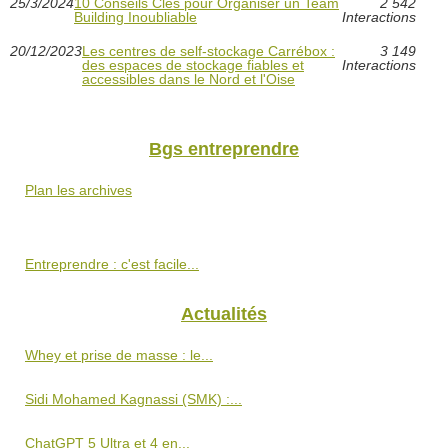
25/3/2024
10 Conseils Clés pour Organiser un Team
2 542
Building Inoubliable
Interactions
20/12/2023
Les centres de self-stockage Carrébox :
3 149
des espaces de stockage fiables et
Interactions
accessibles dans le Nord et l'Oise
Bgs entreprendre
Plan les archives
Entreprendre : c'est facile...
Actualités
Whey et prise de masse : le...
Sidi Mohamed Kagnassi (SMK) :...
ChatGPT 5 Ultra et 4 en...