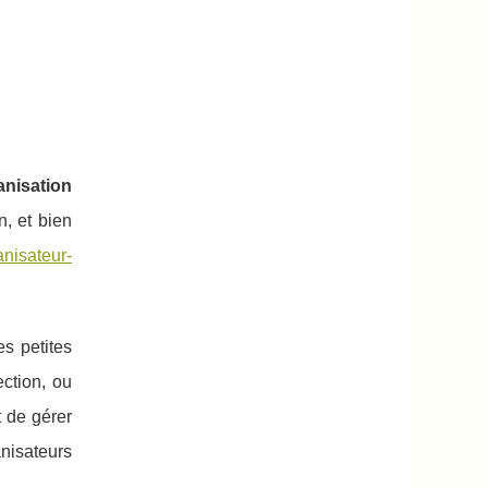
anisation
n, et bien
nisateur-
es petites
ection, ou
t de gérer
anisateurs