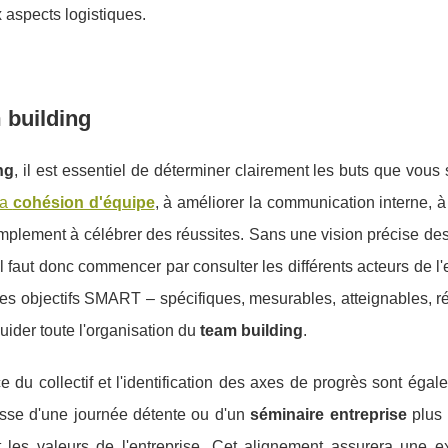
x aspects logistiques.
m building
ng
, il est essentiel de déterminer clairement les buts que vous
la
cohésion d'équipe
, à améliorer la communication interne, 
plement à célébrer des réussites. Sans une vision précise des
l faut donc commencer par consulter les différents acteurs de l'
es objectifs SMART – spécifiques, mesurables, atteignables, ré
uider toute l'organisation du
team building
.
e du collectif et l'identification des axes de progrès sont éga
gisse d'une journée détente ou d'un
séminaire entreprise
plus 
et les valeurs de l'entreprise. Cet alignement assurera une e