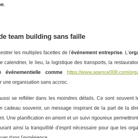
pe
.
de team building sans faille
hestrer les multiples facettes de l'
événement entreprise
. L'
org
lendrier, le lieu, la logistique des transports, la restauratio
e événementielle comme
https://www.agence008.com/orga
r une organisation sans accroc.
aussi se refléter dans les moindres détails. Ce sont souvent l
 un cadeau souvenir, un message inspirant de la part de la dir
. Une planification en amont et un suivi rigoureux permettron
rant ainsi la tranquillité d'esprit nécessaire pour que les org
quer dans l'expérience.