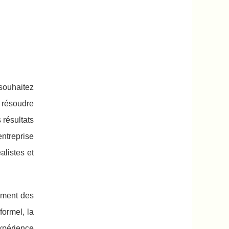
 souhaitez
à résoudre
 résultats
entreprise
alistes et
lement des
formel, la
xpérience