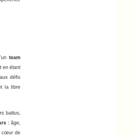
d'un
team
t en étant
 aux défis
t la libre
rs battus,
urs
: âge,
au cœur de