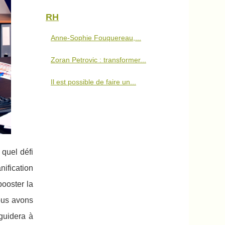
RH
Anne-Sophie Fouquereau,...
Zoran Petrovic : transformer...
Il est possible de faire un...
 quel défi
ification
ooster la
ous avons
guidera à