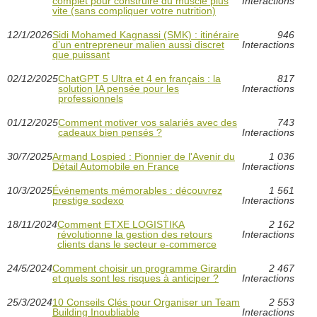
complet pour construire du muscle plus
Interactions
vite (sans compliquer votre nutrition)
12/1/2026
Sidi Mohamed Kagnassi (SMK) : itinéraire
946
d’un entrepreneur malien aussi discret
Interactions
que puissant
02/12/2025
ChatGPT 5 Ultra et 4 en français : la
817
solution IA pensée pour les
Interactions
professionnels
01/12/2025
Comment motiver vos salariés avec des
743
cadeaux bien pensés ?
Interactions
30/7/2025
Armand Lospied : Pionnier de l'Avenir du
1 036
Détail Automobile en France
Interactions
10/3/2025
Événements mémorables : découvrez
1 561
prestige sodexo
Interactions
18/11/2024
Comment ETXE LOGISTIKA
2 162
révolutionne la gestion des retours
Interactions
clients dans le secteur e-commerce
24/5/2024
Comment choisir un programme Girardin
2 467
et quels sont les risques à anticiper ?
Interactions
25/3/2024
10 Conseils Clés pour Organiser un Team
2 553
Building Inoubliable
Interactions